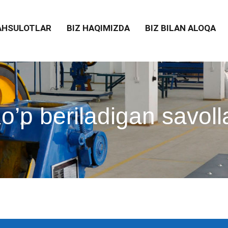
HSULOTLAR
BIZ HAQIMIZDA
BIZ BILAN ALOQA
o’p beriladigan savoll