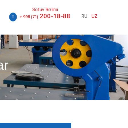
Sotuv Bo’limi
200-18-88
RU
UZ
+ 998 (71)
ar