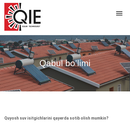
Пере
нави
Qabul bo’limi
Quyosh suv isitgichlarini qayerda sotib olish mumkin?