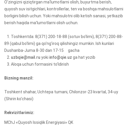
O'zingizni qiziqtirgan ma'lumotlarni olish, buyurtma berish,
quyosh suv isitgichlari, kontrollerlar, ten va boshqa mahsulotlarni
borligini bilish uchun. Yoki mahsulotni olib ketish sanasi, yetkazib
berish haqida ma'lumotlarni olish uchun.
1. Toshkentda: 8(371) 200-18-88 (sotuv bo'limi), 8(371) 200-88-
89 (qabul bo'limi) ga qo'ng'iroq qilishingiz mumkin. Ish kunlari
Dushanba-Juma 8-30 dan 17-15 gacha
2.
uzbqie@mail.ru
yoki
info@qie.uz
ga hat yozib
3. Aloqa uchun formasini to'ldirish
Bizning manzil:
Toshkent shahar, Uchtepa tumani, Chilonzor-23 kvartal, 34-uy
(Shirin ko'chasi)
Rekvizitlarimiz:
MChJ «Quyosh Issiqlik Energiyasi» QK